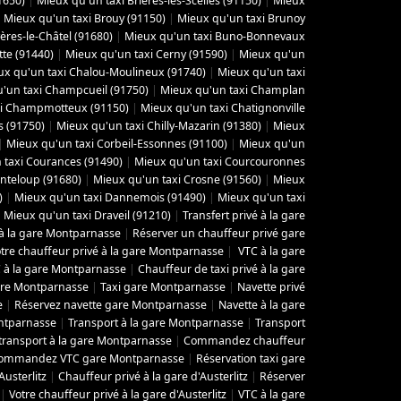
1650)
|
Mieux qu'un taxi Brières-les-Scellés (91150)
|
Mieux
|
Mieux qu'un taxi Brouy (91150)
|
Mieux qu'un taxi Brunoy
ères-le-Châtel (91680)
|
Mieux qu'un taxi Buno-Bonnevaux
tte (91440)
|
Mieux qu'un taxi Cerny (91590)
|
Mieux qu'un
ux qu'un taxi Chalou-Moulineux (91740)
|
Mieux qu'un taxi
'un taxi Champcueil (91750)
|
Mieux qu'un taxi Champlan
xi Champmotteux (91150)
|
Mieux qu'un taxi Chatignonville
s (91750)
|
Mieux qu'un taxi Chilly-Mazarin (91380)
|
Mieux
|
Mieux qu'un taxi Corbeil-Essonnes (91100)
|
Mieux qu'un
 taxi Courances (91490)
|
Mieux qu'un taxi Courcouronnes
nteloup (91680)
|
Mieux qu'un taxi Crosne (91560)
|
Mieux
)
|
Mieux qu'un taxi Dannemois (91490)
|
Mieux qu'un taxi
|
Mieux qu'un taxi Draveil (91210)
|
Transfert privé à la gare
 à la gare Montparnasse
|
Réserver un chauffeur privé gare
tre chauffeur privé à la gare Montparnasse
|
VTC à la gare
 à la gare Montparnasse
|
Chauffeur de taxi privé à la gare
gare Montparnasse
|
Taxi gare Montparnasse
|
Navette privé
e
|
Réservez navette gare Montparnasse
|
Navette à la gare
ontparnasse
|
Transport à la gare Montparnasse
|
Transport
 transport à la gare Montparnasse
|
Commandez chauffeur
ommandez VTC gare Montparnasse
|
Réservation taxi gare
Austerlitz
|
Chauffeur privé à la gare d'Austerlitz
|
Réserver
|
Votre chauffeur privé à la gare d'Austerlitz
|
VTC à la gare