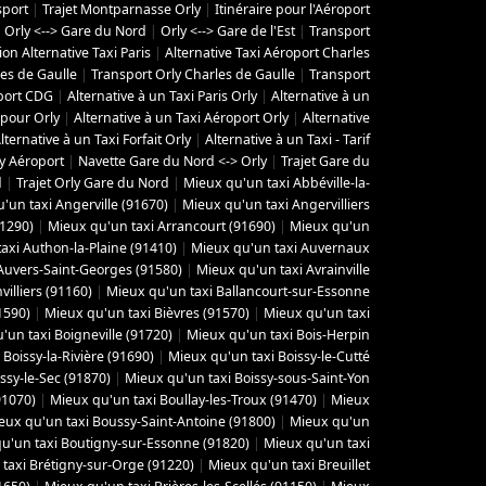
sport
|
Trajet Montparnasse Orly
|
Itinéraire pour l'Aéroport
|
Orly <--> Gare du Nord
|
Orly <--> Gare de l'Est
|
Transport
on Alternative Taxi Paris
|
Alternative Taxi Aéroport Charles
es de Gaulle
|
Transport Orly Charles de Gaulle
|
Transport
port CDG
|
Alternative à un Taxi Paris Orly
|
Alternative à un
 pour Orly
|
Alternative à un Taxi Aéroport Orly
|
Alternative
lternative à un Taxi Forfait Orly
|
Alternative à un Taxi - Tarif
ly Aéroport
|
Navette Gare du Nord <-> Orly
|
Trajet Gare du
d
|
Trajet Orly Gare du Nord
|
Mieux qu'un taxi Abbéville-la-
'un taxi Angerville (91670)
|
Mieux qu'un taxi Angervilliers
91290)
|
Mieux qu'un taxi Arrancourt (91690)
|
Mieux qu'un
axi Authon-la-Plaine (91410)
|
Mieux qu'un taxi Auvernaux
Auvers-Saint-Georges (91580)
|
Mieux qu'un taxi Avrainville
villiers (91160)
|
Mieux qu'un taxi Ballancourt-sur-Essonne
1590)
|
Mieux qu'un taxi Bièvres (91570)
|
Mieux qu'un taxi
'un taxi Boigneville (91720)
|
Mieux qu'un taxi Bois-Herpin
Boissy-la-Rivière (91690)
|
Mieux qu'un taxi Boissy-le-Cutté
ssy-le-Sec (91870)
|
Mieux qu'un taxi Boissy-sous-Saint-Yon
91070)
|
Mieux qu'un taxi Boullay-les-Troux (91470)
|
Mieux
eux qu'un taxi Boussy-Saint-Antoine (91800)
|
Mieux qu'un
u'un taxi Boutigny-sur-Essonne (91820)
|
Mieux qu'un taxi
taxi Brétigny-sur-Orge (91220)
|
Mieux qu'un taxi Breuillet