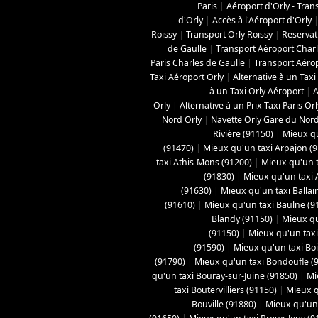
Paris
|
Aéroport d'Orly - Tran
d'Orly
|
Accès à l'Aéroport d'Orly
Roissy
|
Transport Orly Roissy
|
Reservati
de Gaulle
|
Transport Aéroport Charl
Paris Charles de Gaulle
|
Transport Aéro
Taxi Aéroport Orly
|
Alternative à un Taxi
à un Taxi Orly Aéroport
|
A
Orly
|
Alternative à un Prix Taxi Paris Or
Nord Orly
|
Navette Orly Gare du Nor
Rivière (91150)
|
Mieux qu
(91470)
|
Mieux qu'un taxi Arpajon (
taxi Athis-Mons (91200)
|
Mieux qu'un t
(91830)
|
Mieux qu'un taxi 
(91630)
|
Mieux qu'un taxi Ballain
(91610)
|
Mieux qu'un taxi Baulne (9
Blandy (91150)
|
Mieux qu
(91150)
|
Mieux qu'un taxi 
(91590)
|
Mieux qu'un taxi Boi
(91790)
|
Mieux qu'un taxi Bondoufle (
qu'un taxi Bouray-sur-Juine (91850)
|
Mi
taxi Boutervilliers (91150)
|
Mieux q
Bouville (91880)
|
Mieux qu'un 