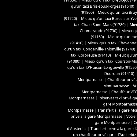
(91650)
|
Mieux qu'un taxi Breux-Jouy (9
qu'un taxi Briis-sous-Forges (91640)
(91800)
|
Mieux qu'un taxi Bruy
(91720)
|
Mieux qu'un taxi Bures-sur-Yve
taxi Chalo-Saint-Mars (91780)
|
Mie
Chamarande (91730)
|
Mieux qu
(91160)
|
Mieux qu'un ta
(91410)
|
Mieux qu'un taxi Chevanne
qu'un taxi Congerville-Thionville (91740)
taxi Corbreuse (91410)
|
Mieux qu'un
(91080)
|
Mieux qu'un taxi Courson-Mo
qu'un taxi D'Huison-Longueville (91590
Dourdan (91410)
Montparnasse
|
Chauffeur privé
Montparnasse
|
Vo
Montparnasse
|
Chauffeur VTC
Montparnasse
|
Réservez taxi privé 
gare Montparnass
Montparnasse
|
Transfert à la gare M
privé à la gare Montparnasse
|
Votre
gare Montparnasse
|
C
d'Austerlitz
|
Transfert privé à la gare d'
un chauffeur privé gare d'Austerlitz