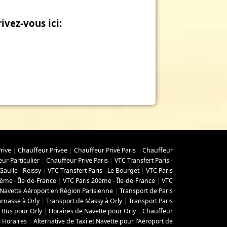
ivez-vous ici:
rive
|
Chauffeur Privee
|
Chauffeur Privé Paris
|
Chauffeur
ur Particulier
|
Chauffeur Prive Paris
|
VTC Transfert Paris -
Gaulle - Roissy
|
VTC Transfert Paris - Le Bourget
|
VTC Paris
ème - Île-de-France
|
VTC Paris 20ème - Île-de-France
|
VTC
Navette Aéroport en Région Parisienne
|
Transport de Paris
rnasse à Orly
|
Transport de Massy à Orly
|
Transport Paris
 Bus pour Orly
|
Horaires de Navette pour Orly
|
Chauffeur
- Horaires
|
Alternative de Taxi et Navette pour l'Aéroport de