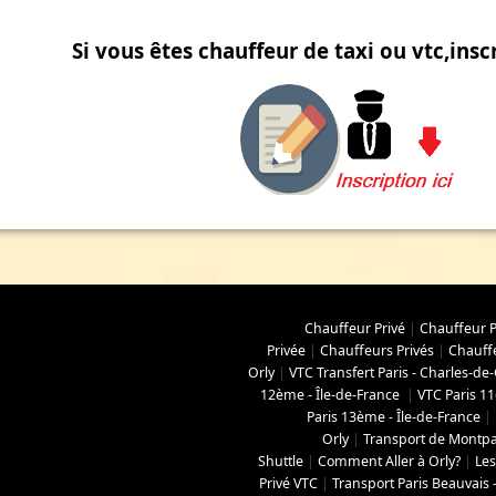
Si vous êtes chauffeur de taxi ou vtc,inscr
Chauffeur Privé
|
Chauffeur P
Privée
|
Chauffeurs Privés
|
Chauffe
Orly
|
VTC Transfert Paris - Charles-de-
12ème - Île-de-France
|
VTC Paris 11
Paris 13ème - Île-de-France
|
Orly
|
Transport de Montpa
Shuttle
|
Comment Aller à Orly?
|
Les
Privé VTC
|
Transport Paris Beauvais 